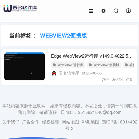
当前标签：
WEBVIEW2便携版
Edge WebView2运行库 v149.0.4022.52 精简绿色版
WebView2运行库
WebView2便携版
软件
吾名软件库
2026-06-05
0
554
0
本站内容来源于互联网，如果有侵权内容、不妥之处，请第一时间联系
我们删除。敬请谅解！E-mail：2515621840@qq.com
关于我们
广告合作
侵权处理
网站地图
XML地图
蜀ICP备18014492
号-3