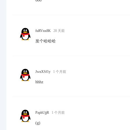
666
fuRVnx8K
28 天前
发个哈哈哈
JwnXSf1y
1 个月前
hhhz
PzphUjjR
1 个月前
(g)