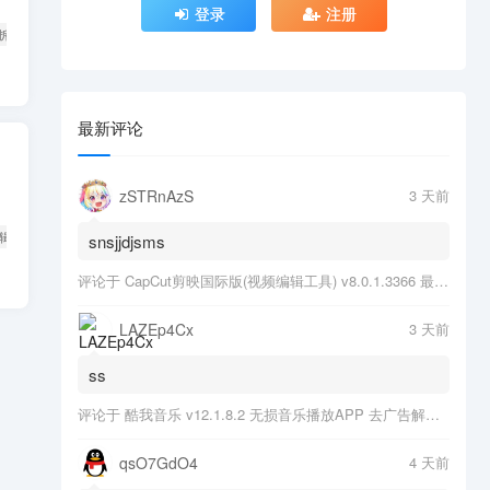
登录
注册
并拆分
虚拟打印机PDF
最新评论
zSTRnAzS
3 天前
编辑软件
跨平台办公软件
snsjjdjsms
评论于
CapCut剪映国际版(视频编辑工具) v8.0.1.3366 最新版
LAZEp4Cx
3 天前
ss
评论于
酷我音乐 v12.1.8.2 无损音乐播放APP 去广告解锁会员版
qsO7GdO4
4 天前