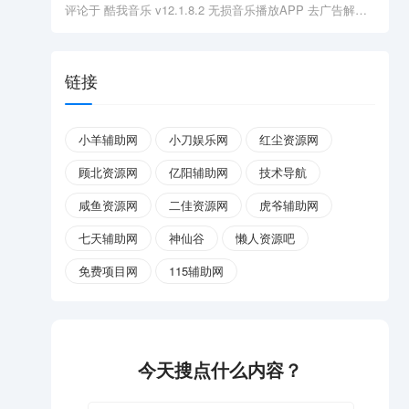
评论于
酷我音乐 v12.1.8.2 无损音乐播放APP 去广告解锁会员版
链接
小羊辅助网
小刀娱乐网
红尘资源网
顾北资源网
亿阳辅助网
技术导航
咸鱼资源网
二佳资源网
虎爷辅助网
七天辅助网
神仙谷
懒人资源吧
免费项目网
115辅助网
今天搜点什么内容？