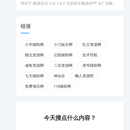
评论于
酷我音乐 v12.1.8.2 无损音乐播放APP 去广告解锁会员版
链接
小羊辅助网
小刀娱乐网
红尘资源网
顾北资源网
亿阳辅助网
技术导航
咸鱼资源网
二佳资源网
虎爷辅助网
七天辅助网
神仙谷
懒人资源吧
免费项目网
115辅助网
今天搜点什么内容？