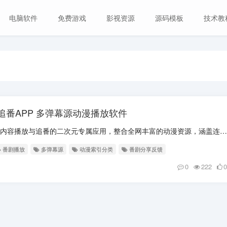
电脑软件
免费游戏
影视资源
源码模板
技术教
7 高清追番APP 多弹幕源动漫播放软件
软件介绍 AniCh动漫是专注动漫内容播放与追番的二次元专属应用，整合全网丰富的动漫资源，涵盖连载新番、完结经典动画，题材包含喜剧、剧情、动作冒险等多个类型，同步...
番剧播放
多弹幕源
动漫索引分类
番剧分享反馈
0
222
0