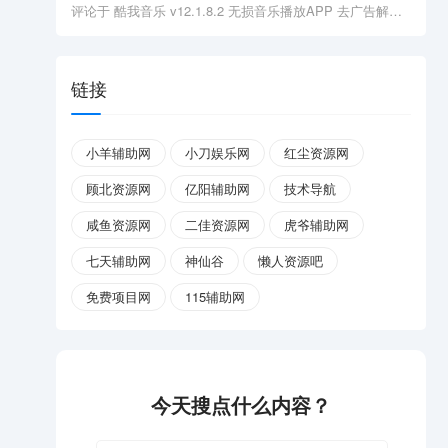
评论于
酷我音乐 v12.1.8.2 无损音乐播放APP 去广告解锁会员版
链接
小羊辅助网
小刀娱乐网
红尘资源网
顾北资源网
亿阳辅助网
技术导航
咸鱼资源网
二佳资源网
虎爷辅助网
七天辅助网
神仙谷
懒人资源吧
免费项目网
115辅助网
今天搜点什么内容？