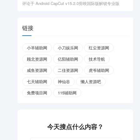
评论于
Android CapCut v15.2.0剪映国际版解锁专业版
链接
小羊辅助网
小刀娱乐网
红尘资源网
顾北资源网
亿阳辅助网
技术导航
咸鱼资源网
二佳资源网
虎爷辅助网
七天辅助网
神仙谷
懒人资源吧
免费项目网
115辅助网
今天搜点什么内容？