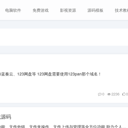
电脑软件
免费游戏
影视资源
源码模板
技术教
奏云、123网盘等 123网盘需要使用123pan那个域名！
0
2236
0
统源码
强大的PHP个人云盘系统 图床功能、文件外链、文件夹操作、文件上传与管理等全方位功能 助力个人高效管理云盘资源 自适应pc和手机端 ...