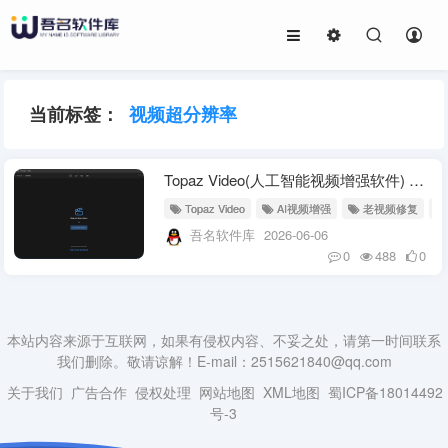
当前标签：
视频超分辨率
Topaz Video(人工智能视频增强软件) v1.6.1 直装破解版
Topaz Video
AI视频增强
老视频修复
吾名软件库
2026-06-06
0
488
0
本站内容来源于互联网，如果有侵权内容、不妥之处，请第一时间联系
我们删除。敬请谅解！E-mail：2515621840@qq.com
关于我们
广告合作
侵权处理
网站地图
XML地图
蜀ICP备18014492
号-3