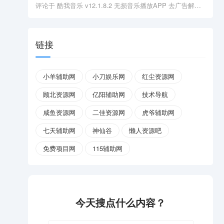
评论于
酷我音乐 v12.1.8.2 无损音乐播放APP 去广告解锁会员版
链接
小羊辅助网
小刀娱乐网
红尘资源网
顾北资源网
亿阳辅助网
技术导航
咸鱼资源网
二佳资源网
虎爷辅助网
七天辅助网
神仙谷
懒人资源吧
免费项目网
115辅助网
今天搜点什么内容？