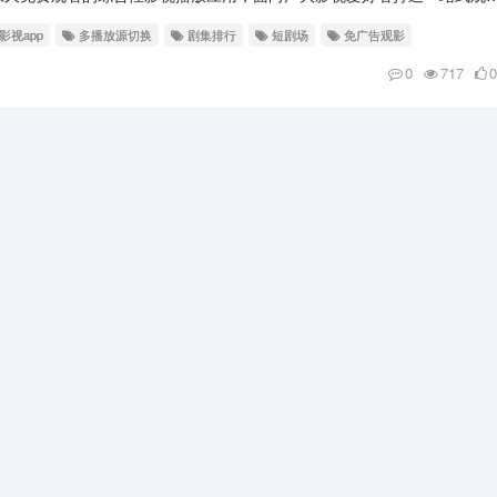
影视app
多播放源切换
剧集排行
短剧场
免广告观影
0
717
0