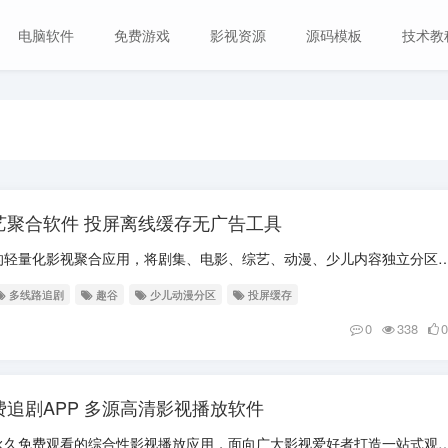
电脑软件
免费游戏
影视资源
源码模板
技术教
影综艺聚合软件 投屏离线缓存无广告工具
软件介绍 趣谷是覆盖全年龄段的轻量化影视聚合应用，将剧集、电影、综艺、动漫、少儿内容独立分区，兼顾成人追剧与儿童动画观看
多线路追剧
趣谷
少儿动漫分区
投屏缓存
0
338
0
久免费追剧APP 多源高清影视播放软件
软件介绍 闪电视频是一款主打永久免费观看的综合性影视播放应用，面向广大影视爱好者打造一站式观影平台。软件整合全网丰富影视