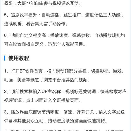
权限，大屏也能自由参与视频评论互动。
5、追剧效率提升：自动连播、跳过推广、进度记忆三大功能，
连续刷番、看合集无需手动操作。
6、功能自定义程度高：播放速度、弹幕参数、自动播放规则均
可在设置面板自定义，适配个人观影习惯。
使用教程
1、打开BT软件首页，横向滑动顶部分类栏，切换影视、游戏、
动画、美食等频道，浏览平台推荐热门视频。
2、顶部搜索框输入UP主名称、视频标题关键词，快速检索对应
视频资源，点击封面进入全屏播放页面。
3、播放界面底部调节清晰度、倍速、弹幕开关，输入文字发送
弹幕和其他观众互动，拖动进度条预览画面快速跳转。