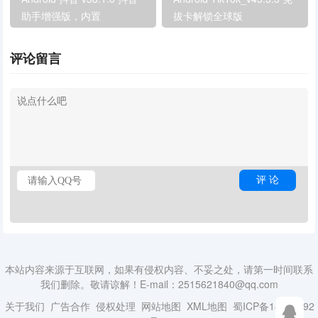
助手增强版，内置
拔卡解锁全球版
Freedom+ v1.3.6
评论留言
本站内容来源于互联网，如果有侵权内容、不妥之处，请第一时间联系
我们删除。敬请谅解！E-mail：2515621840@qq.com
关于我们
广告合作
侵权处理
网站地图
XML地图
蜀ICP备18014492