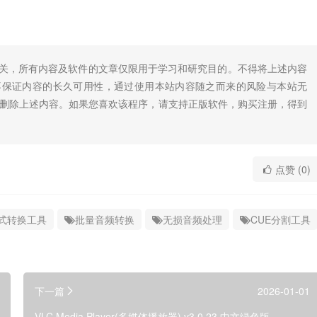
无关，所有内容及软件的文章仅限用于学习和研究目的。不得将上述内容
不保证内容的长久可用性，通过使用本站内容随之而来的风险与本站无
底删除上述内容。如果您喜欢该程序，请支持正版软件，购买注册，得到
点赞 (0)
式转换工具
批量音频转换
无损音频处理
CUE分割工具
下一篇
2026-01-01
VLC Media Player(多媒体播放器) v3.0.23 中文绿色版