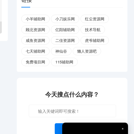
小羊辅助网
小刀娱乐网
红尘资源网
顾北资源网
亿阳辅助网
技术导航
咸鱼资源网
二佳资源网
虎爷辅助网
七天辅助网
神仙谷
懒人资源吧
免费项目网
115辅助网
今天搜点什么内容？
×
开始搜索