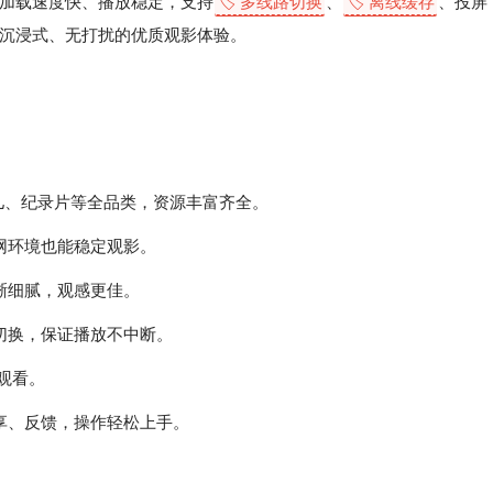
加载速度快、播放稳定，支持
🏷️ 多线路切换
、
🏷️ 离线缓存
、投屏
沉浸式、无打扰的优质观影体验。
儿、纪录片等全品类，资源丰富齐全。
网环境也能稳定观影。
晰细腻，观感更佳。
切换，保证播放不中断。
观看。
享、反馈，操作轻松上手。