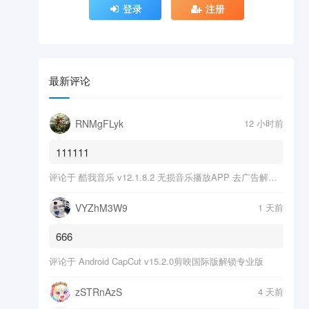
登录
注册
最新评论
RNMgFLyk
12 小时前
111111
评论于
酷我音乐 v12.1.8.2 无损音乐播放APP 去广告解锁会员版
VYZhM3W9
1 天前
666
评论于
Android CapCut v15.2.0剪映国际版解锁专业版
zSTRnAzS
4 天前