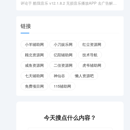
评论于
酷我音乐 v12.1.8.2 无损音乐播放APP 去广告解锁会员版
链接
小羊辅助网
小刀娱乐网
红尘资源网
顾北资源网
亿阳辅助网
技术导航
咸鱼资源网
二佳资源网
虎爷辅助网
七天辅助网
神仙谷
懒人资源吧
免费项目网
115辅助网
今天搜点什么内容？