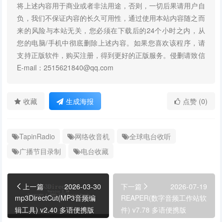
将上述内容用于商业或者非法用途，否则，一切后果请用户自
负，我们不保证内容的长久可用性，通过使用本站内容随之而
来的风险与本站无关，您必须在下载后的24个小时之内，从
您的电脑/手机中彻底删除上述内容。如果您喜欢该程序，请
支持正版软件，购买注册，得到更好的正版服务。侵删请致信
E-mail：2515621840@qq.com
收藏
生成海报
点赞 (0)
TapinRadio
网络收音机
全球电台收听
广播节目录制
电台收藏
上一篇
2026-03-30
下一篇
2026-07-19
mp3DirectCut(MP3音频编
REAPER(数字音频工作站软
辑工具) v2.40 多语便携版
件) v7.78 多语便携版