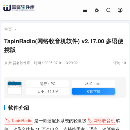
主页
/
TapinRadio(网络收音机软件) v2.17.00 多语便
携版
来源: 吾名软件库
时间：2026-07-01 13:29:02
评论：
0
运行：PC
格式：exe
大小：32.3 M
立即下载
软件介绍
🏷️ TapinRadio
是一款适配多系统的轻量级
🏷️ 网络收音机
软
件，收录全球超 10 万个电台，支持按国家、语言、流派筛选，