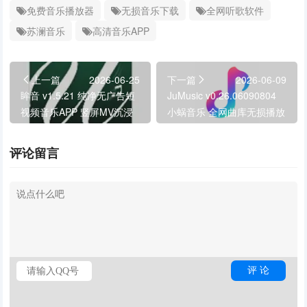
免费音乐播放器
无损音乐下载
全网听歌软件
苏澜音乐
高清音乐APP
上一篇
2026-06-25
下一篇
2026-06-09
眸音 v1.5.21 纯净无广告短
JuMusic v0.26.06090804
视频音乐APP 竖屏MV沉浸
小蜗音乐 全网曲库无损播放
式播放器
APP
评论留言