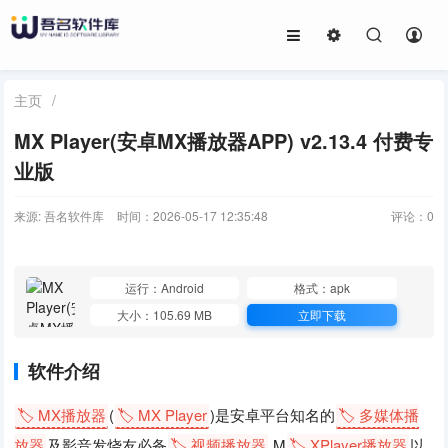
主页
/
MX Player(安卓MX播放器APP) v2.13.4 付费专
业版
来源: 吾名软件库
时间：2026-05-17 12:35:48
评论：
0
运行：Android
格式：apk
大小：105.69 MB
立即下载
软件介绍
🏷️ MX播放器
(
🏷️ MX Player
)是安卓平台知名的
🏷️ 多媒体播
放器
及影音发烧友必备
🏷️ 视频播放器
,M
🏷️ XPlayer播放器
以