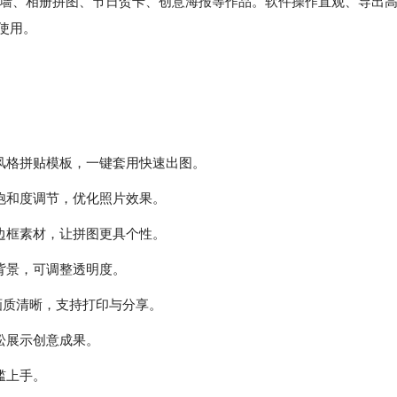
墙、相册拼图、节日贺卡、创意海报等作品。软件操作直观、导出
使用。
风格拼贴模板，一键套用快速出图。
饱和度调节，优化照片效果。
边框素材，让拼图更具个性。
背景，可调整透明度。
，画质清晰，支持打印与分享。
松展示创意成果。
槛上手。