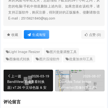
来的风险与本站无关，您必须在下载后的24个小时之内，从
您的电脑/手机中彻底删除上述内容。如果您喜欢该程序，请
支持正版软件，购买注册，得到更好的正版服务。侵删请致信
E-mail：2515621840@qq.com
收藏
生成海报
点赞 (0)
Light Image Resizer
图片批量调整工具
图像格式转换
图片压缩软件
批量加水印工具
上一篇
2026-03-19
下一篇
2026-08-07
BandiView(图像查看转换
CoolUtils Total Image
器) v7.26 中文绿色版 & 安
Converter(图像转换工具)
装版
v8.5.0.331 多语便携版
评论留言