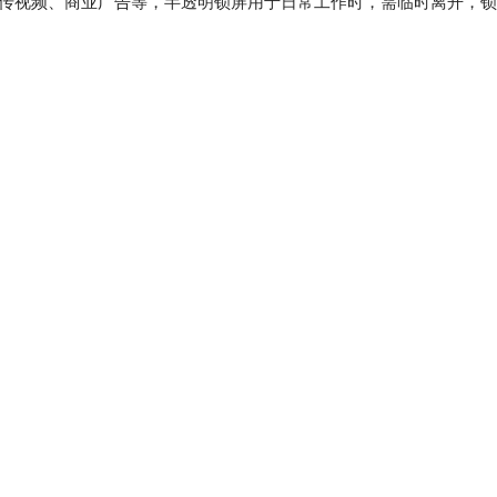
宣传视频、商业广告等，半透明锁屏用于日常工作时，需临时离开，锁