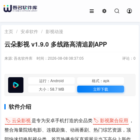
主页
/
安卓软件
/
影视动漫
云朵影视 v1.9.0 多线路高清追剧APP
来源: 吾名软件库
时间：2026-08-08 08:37:05
评论：
0
运行：Android
格式：apk
大小：58.7 MB
立即下载
软件介绍
🏷️ 云朵影视
是专为安卓手机打造的全品类
🏷️ 影视聚合应用
，
整合海量院线电影、连载剧集、动画番剧、热门综艺资源，顶
部快速切换影视分类，首页热播专区直观展示当下高分上新作