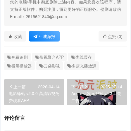
您的电脑/手机中彻底删除上述内容。如果您喜欢该程序，请
支持正版软件，购买注册，得到更好的正版服务。侵删请致信
E-mail：2515621840@qq.com
收藏
生成海报
点赞 (0)
免费追剧
影视聚合APP
离线缓存
投屏播放器
云朵影视
多蓝光播放源
上一篇
2026-04-14
下一篇
2025-07-14
电影驿站 v2.0.0 高清影视免
Android 次元派对 v4.3.4 去
费观看APP
广告纯净版
评论留言