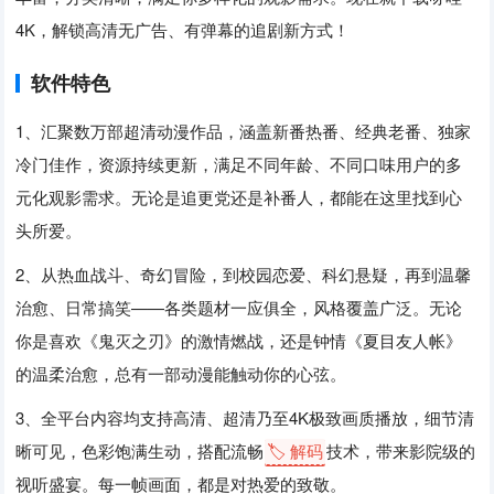
4K，解锁高清无广告、有弹幕的追剧新方式！
软件特色
1、汇聚数万部超清动漫作品，涵盖新番热番、经典老番、独家
冷门佳作，资源持续更新，满足不同年龄、不同口味用户的多
元化观影需求。无论是追更党还是补番人，都能在这里找到心
头所爱。
2、从热血战斗、奇幻冒险，到校园恋爱、科幻悬疑，再到温馨
治愈、日常搞笑——各类题材一应俱全，风格覆盖广泛。无论
你是喜欢《鬼灭之刃》的激情燃战，还是钟情《夏目友人帐》
的温柔治愈，总有一部动漫能触动你的心弦。
3、全平台内容均支持高清、超清乃至4K极致画质播放，细节清
晰可见，色彩饱满生动，搭配流畅
🏷️ 解码
技术，带来影院级的
视听盛宴。每一帧画面，都是对热爱的致敬。