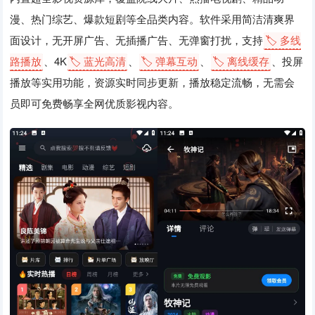
漫、热门综艺、爆款短剧等全品类内容。软件采用简洁清爽界
面设计，无开屏广告、无插播广告、无弹窗打扰，支持
🏷️ 多线
路播放
、4K
🏷️ 蓝光高清
、
🏷️ 弹幕互动
、
🏷️ 离线缓存
、投屏
播放等实用功能，资源实时同步更新，播放稳定流畅，无需会
员即可免费畅享全网优质影视内容。