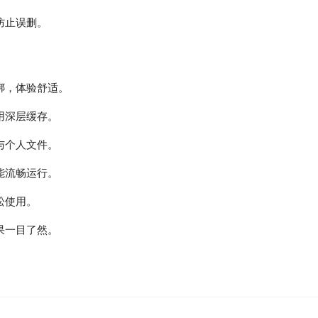
防止误删。
绑，体验舒适。
用深层缓存。
与个人文件。
能流畅运行。
松使用。
果一目了然。