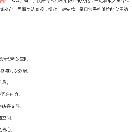
 微信
、QQ、淘宝、优酷等常用应用做专项优化，一键释放大量存储
畅稳定。界面简洁直观，操作一键完成，是日常手机维护的实用助
键清理释放空间。
缓存与冗余数据。
目录。
等冗余内容。
与缓存文件。
储空间。
更省心。