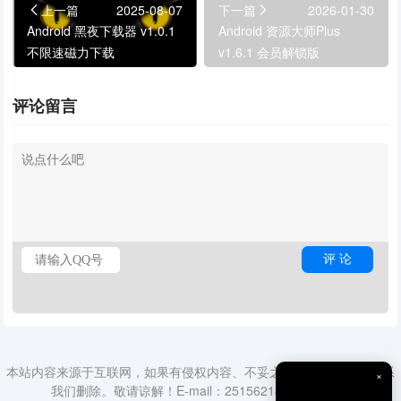
上一篇
2025-08-07
下一篇
2026-01-30
Android 黑夜下载器 v1.0.1
Android 资源大师Plus
不限速磁力下载
v1.6.1 会员解锁版
评论留言
本站内容来源于互联网，如果有侵权内容、不妥之处，请第一时间联系
×
我们删除。敬请谅解！E-mail：2515621840@qq.com